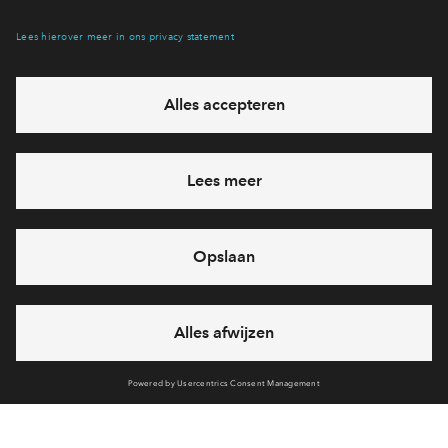
Interesse? Meld je dan snel aan
Hiermee blijf je op de hoogte van het belangrijkste nieuws en
eventuele projecten
Ja, ik wil mij aanmelden
Heb je een vraag en wil je direct antwoord? Bel ons op
088
712 21 05
6 dagen per week beschikbaar (behalve tijdens
feestdagen)
vandaag gesloten, maandag zijn we vanaf
09:00 uur weer
bereikbaar
via telefoon