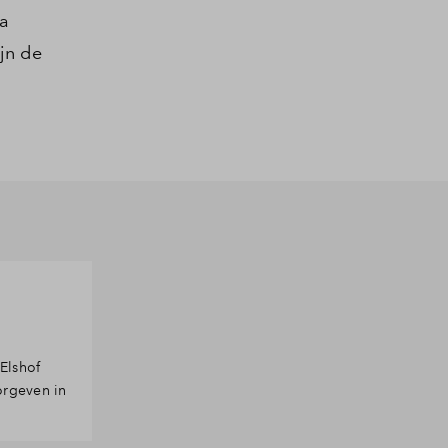
na
jn de
 Elshof
orgeven in