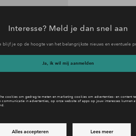
Interesse? Meld je dan snel aan
 blijf je op de hoogte van het belangrijkste nieuws en eventuele p
Ja, ik wil mij aanmelden
b je een vraag en wil je direct antwoord? Bel ons op
088 712 21 
6 dagen per week beschikbaar (behalve tijdens feestdagen)
vandaag van
10:00 - 13:00 uur
via chat en telefoon