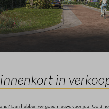
de vragen
innenkort in verkoo
iland? Dan hebben we goed nieuws voor jou! Op 3 n