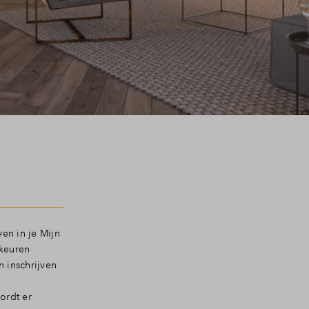
en in je Mijn
rkeuren
 inschrijven
e
ordt er