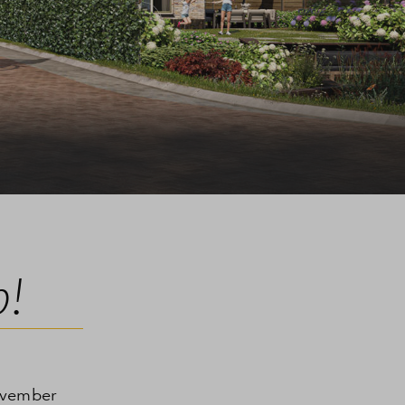
p!
ovember