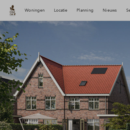
Woningen
Locatie
Planning
Nieuws
S
Bereikbaarheid
Mijn Eigen
Voorzieningen
Financiele
Anna Paulowna
Financieri
Duurzaamheid
Woning k
Toewijzing