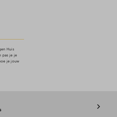
gen Huis
 pas je je
 hoe je jouw
s