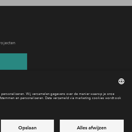
rojecten
05