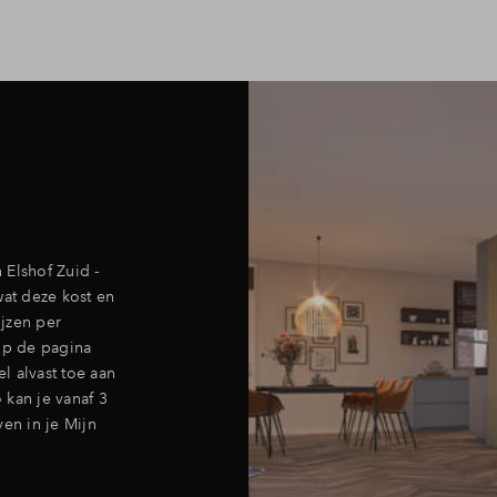
 Elshof Zuid -
wat deze kost en
ijzen per
 op de pagina
l alvast toe aan
o kan je vanaf 3
en in je Mijn