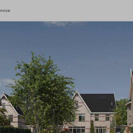
ervice
 Huis
 check
ng
open