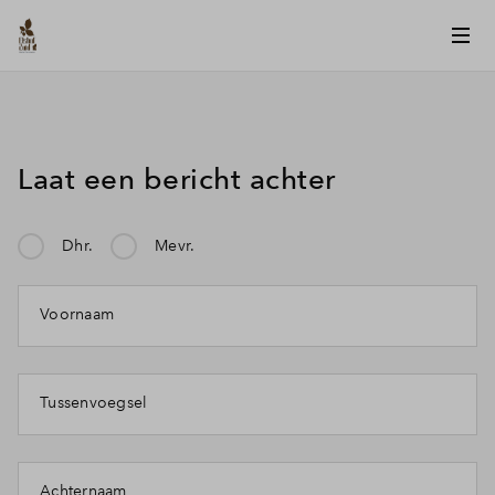
Laat een bericht achter
Dhr.
Mevr.
Mijn klacht gaat over:
Voornaam
Tussenvoegsel
Achternaam