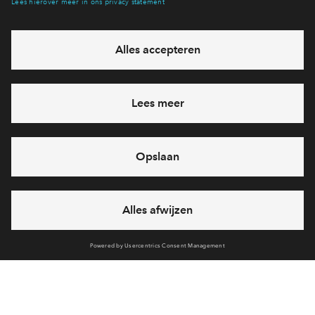
Hiermee blijf je op de hoogte van het belangrijkste nieuws en
eventuele projecten
Ja, ik wil mij aanmelden
Heb je een vraag en wil je direct antwoord? Bel ons op
088
712 21 05
6 dagen per week beschikbaar (behalve tijdens
feestdagen)
vandaag gesloten, maandag zijn we vanaf
09:00 uur weer
bereikbaar
via chat en telefoon
Cookies
Over BPD