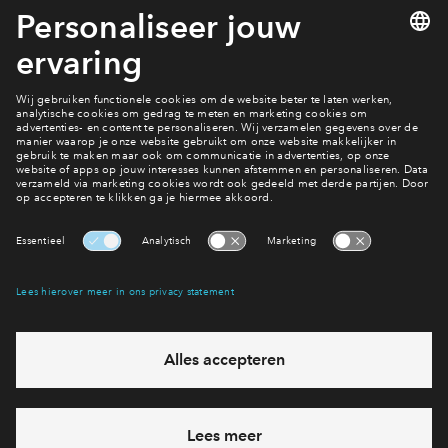
dergelijke acties of gedrag tegenover onze medewerkers
neemt BPD passende maatregelen en maken wij melding bij
de bevoegde autoriteiten indien nodig.
Benieuwd naar het aanbod
Bekijk de woningen
Interesse? Meld je dan snel aan
Hiermee blijf je op de hoogte van het belangrijkste nieuws en
eventuele projecten
Ja, ik wil mij aanmelden
Heb je een vraag en wil je direct antwoord? Bel ons op
088