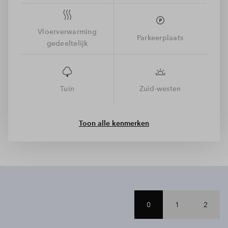
waarvan de hoofdslaapkamer ruim genoeg is voor een grote
kledingkast. Ook de badkamer, voorzien van inloopdouche,
toilet en wastafel, bevindt zich op deze verdieping. De grote
Vloerverwarming
zolder is naar eigen wens in te vullen. Een 4e slaapkamer,
Parkeerplaats
gedeeltelijk
hobbyruimte of thuiswerkplek? Kan allemaal! Voor de was- en
droogmachine is in ieder geval een plekje gereserveerd.
Tuin
Zuid-westen
Toon alle kenmerken
0
1
2