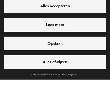
In verkoop
Elshof Zuid fase 5C
De laatste 7 vrijstaande woningen van Elshof Zuid!
Volledige planning