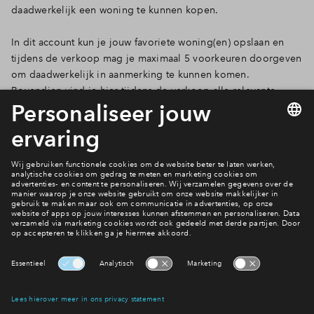
daadwerkelijk een woning te kunnen kopen.
In dit account kun je jouw favoriete woning(en) opslaan en
tijdens de verkoop mag je maximaal 5 voorkeuren doorgeven
om daadwerkelijk in aanmerking te kunnen komen.
Bovendien vind je hier tijdens de verkoop alle relevante
documenten van jouw favoriete bouwnummers bij elkaar.
Mijn Eigen Huis
Filters
woningtype
2 onder 1 