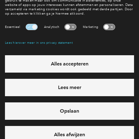
Hoe werkt dat eigenlijk?
Een woning kopen
Interesse? Meld je dan snel aan
Hiermee blijf je op de hoogte van het belangrijkste nieuws en
eventuele projecten
Ja, ik wil mij aanmelden
Heb je een vraag en wil je direct antwoord? Bel ons op
088
712 21 05
6 dagen per week beschikbaar (behalve tijdens
feestdagen)
vandaag van
09:00 - 18:00 uur