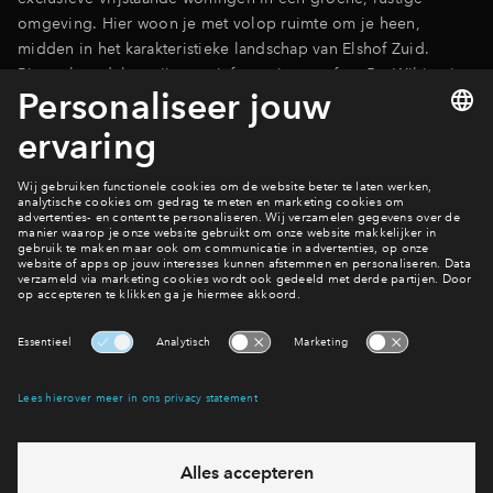
omgeving. Hier woon je met volop ruimte om je heen,
midden in het karakteristieke landschap van Elshof Zuid.
Binnenkort delen wij meer informatie over fase 5c. Wil je niets
missen en als eerste op de hoogte zijn? Meld je dan aan voor
de nieuwsbrief onderaan deze pagina. Je wordt dan
automatisch op de hoogte gehouden!
Hier wonen?
Bekijk aanbod
Interesse? Meld je dan snel aan
Hiermee blijf je op de hoogte van het belangrijkste nieuws en
eventuele projecten
Ja, ik wil mij aanmelden