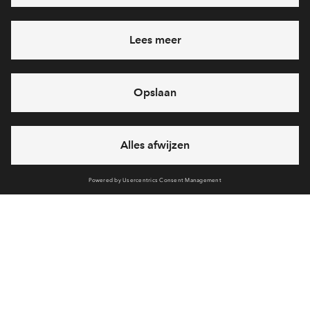
Heb je een vraag en wil je direct antwoord? Bel ons op
088
712 21 05
6 dagen per week beschikbaar (behalve tijdens
feestdagen)
vandaag gesloten, maandag zijn we vanaf
09:00 uur weer
bereikbaar
via telefoon
Cookies
Over BPD
Disclaimer
Privacy statement
Klachten