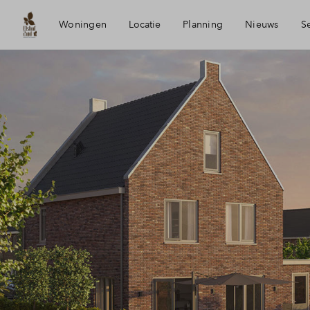
Woningen
Locatie
Planning
Nieuws
S
Bereikbaarheid
Mijn Eigen
Voorzieningen
Financiele
Anna Paulowna
Financieri
Duurzaamheid
Woning k
Toewijzing