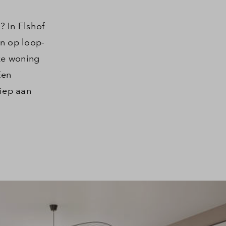
? In Elshof
en op loop-
lke woning
Een
iep aan