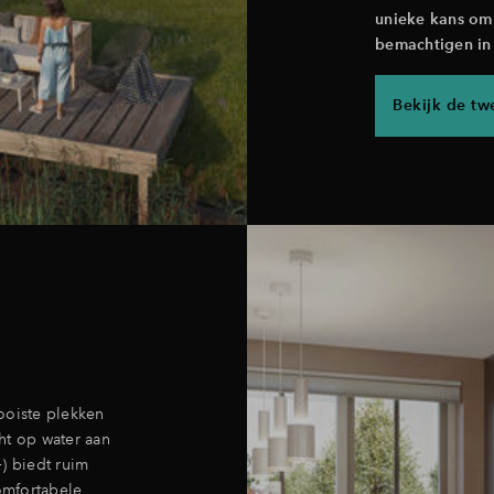
unieke kans om 
bemachtigen in
Bekijk de t
oiste plekken
cht op water aan
) biedt ruim
omfortabele