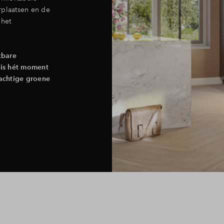
rplaatsen en de
 het
kbare
t is hét moment
achtige groene