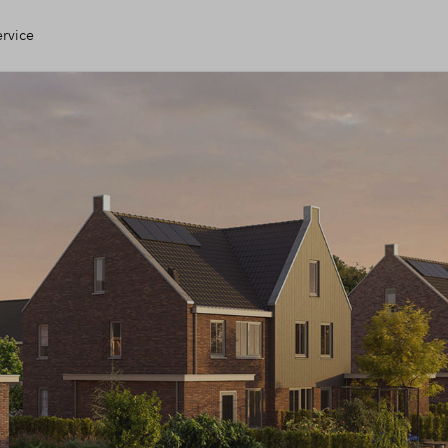
ervice
 Huis
 check
ng
open