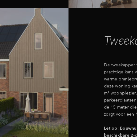
Tweek
De tweekapper 
prachtige kans v
warme oranjebrui
deze woning kara
m² woonplezier,
parkeerplaatsen 
de 15 meter die
zorgt voor een h
Let op: Bouwnu
beschikbare 2-