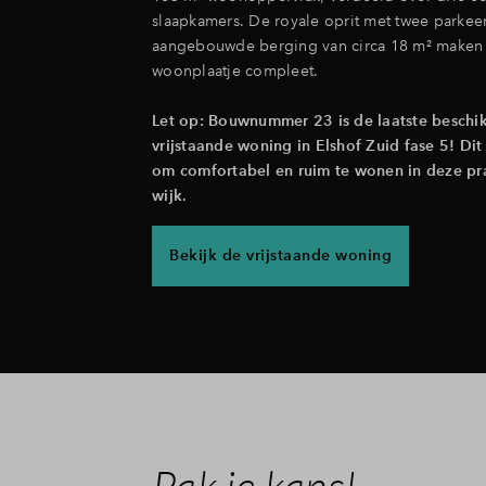
slaapkamers. De royale oprit met twee parkee
aangebouwde berging van circa 18 m² maken
woonplaatje compleet.
Let op: Bouwnummer 23 is de laatste beschi
vrijstaande woning in Elshof Zuid fase 5! Di
om comfortabel en ruim te wonen in deze pr
wijk.
Bekijk de vrijstaande woning
Pak je kans!