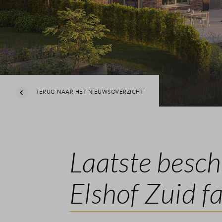
Veelgestel
Contact
TERUG NAAR HET NIEUWSOVERZICHT
Laatste besch
Elshof Zuid f