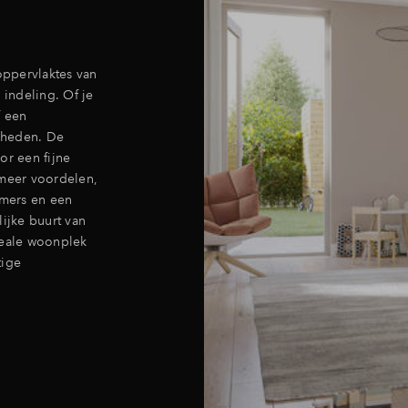
ppervlaktes van
 indeling. Of je
f een
kheden. De
or een fijne
meer voordelen,
amers en een
lijke buurt van
eale woonplek
tige