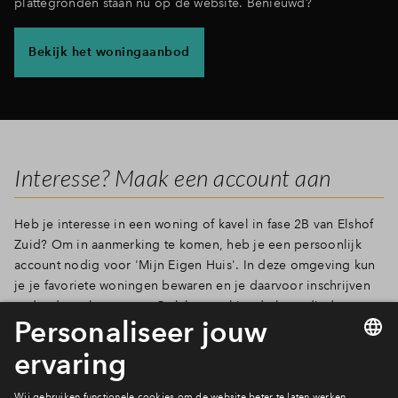
plattegronden staan nu op de website. Benieuwd?
Bekijk het woningaanbod
Interesse? Maak een account aan
Heb je interesse in een woning of kavel in fase 2B van Elshof
Zuid? Om in aanmerking te komen, heb je een persoonlijk
account nodig voor 'Mijn Eigen Huis'. In deze omgeving kun
je je favoriete woningen bewaren en je daarvoor inschrijven
zodra de verkoop start. Ook komen hier de benodigde
verkoopstukken en -documenten beschikbaar.
Maak dus nu
een account aan
en markeer de woning of kavel van jouw
voorkeur als favoriet!