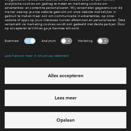
De woningplattegronden staan online
Bekijk alle bouwnummers
Interesse? Meld je dan snel aan
Hiermee blijf je op de hoogte van het belangrijkste nieuws en
eventuele projecten
Ja, ik wil mij aanmelden
Heb je een vraag en wil je direct antwoord? Bel ons op
088
712 21 05
6 dagen per week beschikbaar (behalve tijdens
feestdagen)