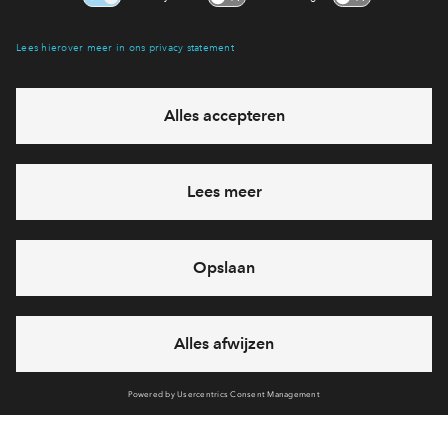
Interesse? Meld je dan snel aan
Hiermee blijf je op de hoogte van het belangrijkste nieuws en
eventuele projecten
Ja, ik wil mij aanmelden
Heb je een vraag en wil je direct antwoord? Bel ons op
088
712 21 05
6 dagen per week beschikbaar (behalve tijdens
feestdagen)
vandaag van
09:00 - 18:00 uur
via chat en telefoon