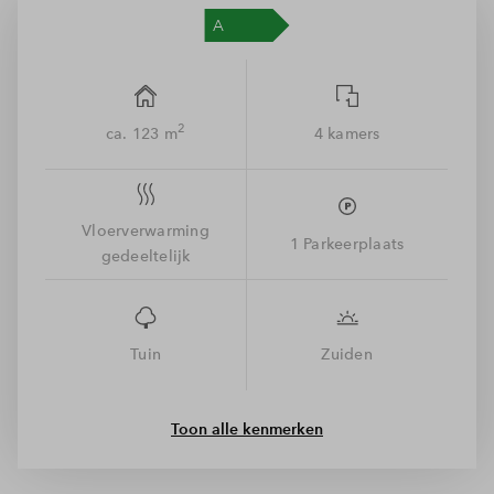
wordt geleefd.
Ruimte voor iedereen
Via de trap bereik je de overloop op de 1e verdieping. Je
vindt hier 3 slaapkamers, waarvan de masterbedroom aan de
2
ca. 123 m
4 kamers
voorkant ligt en de andere 2 aan de tuinkant. De badkamer is
voorzien van een douche, toilet en wastafel. Nog een
verdieping hoger op zolder vind je de aansluiting voor de
wasmachine en droger. Verder is de ruimte nog in te vullen
Vloerverwarming
1 Parkeerplaats
zoals jij dat wil. Heb jij al ideeën?
gedeeltelijk
Er geldt voor de rij- en hoekwoningen & semi-bungalows een
zelfbewoningsplicht.
Tuin
Zuiden
Toon alle kenmerken