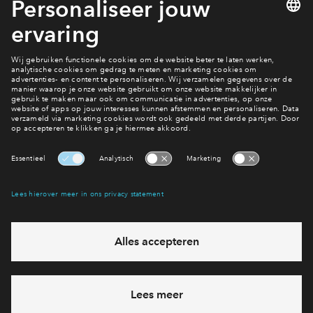
Technische Omschrijving Rijwoningen
Meer downloads
Verkoopstuk
Verkooptekening Bwnr 2, 3, 4, 5, 6, 7
Verkoopbrochure
Sanitairvisualisatie Basis & Luxe
Interesse? Meld je dan snel aan
Hiermee blijf je op de hoogte van het belangrijkste nieuws en
Verkoopbrochure
eventuele projecten
Tegelwerkpanelen Kuin
Ja, ik wil mij aanmelden
Heb je een vraag en wil je direct antwoord? Bel ons op
088