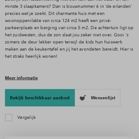
minste 3 slaapkamers? Dan is bouwnummer 6 in ‘de eilanden’
Inloggen
precies wat je zoekt. Dit charmante huis met een
woonoppervlakte van circa 124 m2 heeft een privé-
parkeerplaats en berging van circa 5 m2. De achtertuin ligt op
het zuidwesten, dus de zon slaat jou zeker niet over. Gooi ‘s
zomers de deur lekker open terwijl de kids hun huiswerk
maken aan de keukentafel en jij het avondeten bereidt. Hier is
het straks heerlijk wonen!
Meer informatie
Leven op de begane grond
De parkeerplaats en berging vind je op de eigen oprit voor
Bekijk beschikbaar aanbod
Wensenlijst
de woning. Via de hal met toilet, meterkast en trap naar de 1e
verdieping loop je het woongedeelte binnen. Wat een licht!
Het is één grote open ruimte, dus de keuken, eettafel en
Vergelijk
zithoek staan allemaal met elkaar in verbinding. Zelfs de
zonnige tuin betrek je zo bij binnen door de deur open te
zetten. Dit wordt hoe dan ook een fijne plek waar straks volop